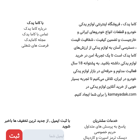
با کاما یدک
کاما یدک
، فروشگاه اینترنتی لوازم یدکی
درباره کاما یدک
خودرو و قطعات انواع خودروهای ایرانی و
تماس با کاما یدک
خارجیست و تضمین کیفیت ، شفافیت قیمت
مجله کامایدک
فرصت های شغلی
، دسترسی آسان به لوازم یدکی از ارزش‌های
کاما یدک است تا یک تجربۀ امن در
خرید
لوازم یدکی
داشته باشید. به پشتوانه 18 سال
فعالیت مداوم و حرفه‌ای در بازار لوازم یدکی
خودرو در ایران، تلاش می‌کنیم تا تجربه بسیار
خوبی از خرید آنلاین لوازم یدکی در
kamayadak.com را برای شما ایجاد کنیم.
خدمات مشتریان
با ثبت ایمیل , از جدید ترین تخفیف ها باخبر
پاسخ به پرسش های متداول
شوید
حریم خصوصی
ثبت
دیسک ترمز اسپرت و کاردینال