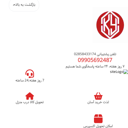
بازگشت به بالا
تلفن پشتیبانی 02858433174
09905692487
۷ روز هفته، ۲۴ ساعته پاسخگوی شما هستیم
7 روز هفته,24 ساعته
لذت خرید آسان
تحویل کالا درب منزل
امکان تحویل اکسپرس