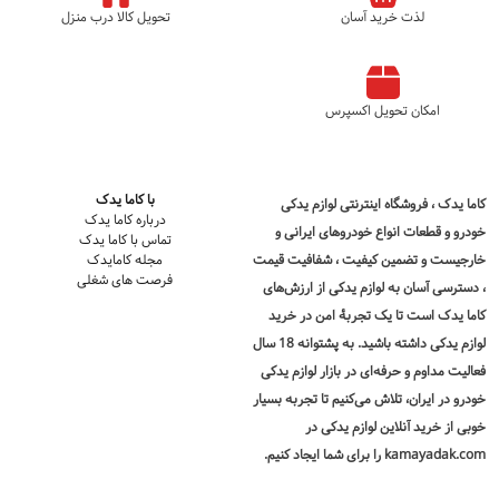
لذت خرید آسان
تحویل کالا درب منزل
امکان تحویل اکسپرس
با کاما یدک
کاما یدک
، فروشگاه اینترنتی لوازم یدکی
درباره کاما یدک
خودرو و قطعات انواع خودروهای ایرانی و
تماس با کاما یدک
خارجیست و تضمین کیفیت ، شفافیت قیمت
مجله کامایدک
فرصت های شغلی
، دسترسی آسان به لوازم یدکی از ارزش‌های
کاما یدک است تا یک تجربۀ امن در
خرید
لوازم یدکی
داشته باشید. به پشتوانه 18 سال
فعالیت مداوم و حرفه‌ای در بازار لوازم یدکی
خودرو در ایران، تلاش می‌کنیم تا تجربه بسیار
خوبی از خرید آنلاین لوازم یدکی در
kamayadak.com را برای شما ایجاد کنیم.