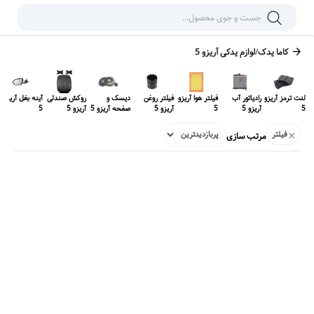
کاما یدک
/
لوازم یدکی
آریزو 5
لنت ترمز آریزو
رادیاتور آب
فیلتر هوا آریزو
فیلتر روغن
دیسک و
روکش صندلی
آینه بغل آریزو
5
آریزو 5
5
آریزو 5
صفحه آریزو 5
آریزو 5
5
فیلتر
مرتب سازی