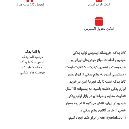
لذت خرید آسان
تحویل کالا درب منزل
امکان تحویل اکسپرس
با کاما یدک
کاما یدک
، فروشگاه اینترنتی لوازم یدکی
درباره کاما یدک
خودرو و قطعات انواع خودروهای ایرانی و
تماس با کاما یدک
خارجیست و تضمین کیفیت ، شفافیت قیمت
مجله کامایدک
فرصت های شغلی
، دسترسی آسان به لوازم یدکی از ارزش‌های
کاما یدک است تا یک تجربۀ امن در
خرید
لوازم یدکی
داشته باشید. به پشتوانه 18 سال
فعالیت مداوم و حرفه‌ای در بازار لوازم یدکی
خودرو در ایران، تلاش می‌کنیم تا تجربه بسیار
خوبی از خرید آنلاین لوازم یدکی در
kamayadak.com را برای شما ایجاد کنیم.