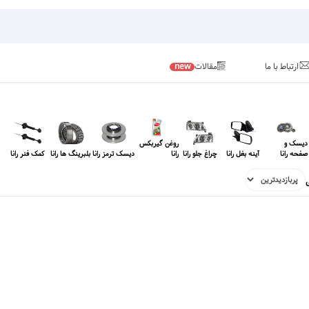
ارتباط با ما
مقالات
new
دیسک و
روغن گیربکس
صفحه رانا
آینه بغل رانا
چراغ جلو رانا
رانا
دیسک ترمز رانا
بلبرینگ ها رانا
کمک فنر رانا