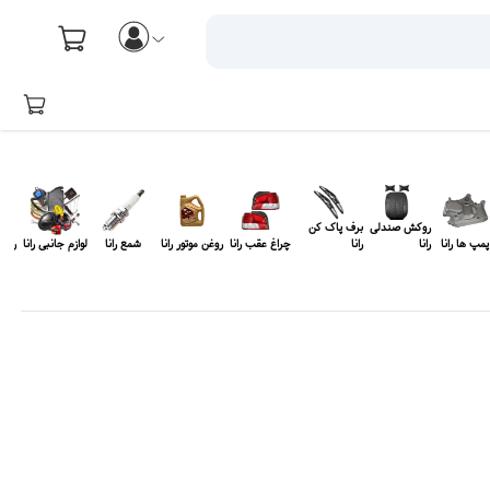
روکش صندلی
برف پاک کن
پمپ ها رانا
رانا
رانا
چراغ عقب رانا
روغن موتور رانا
شمع رانا
لوازم جانبی رانا
روغن