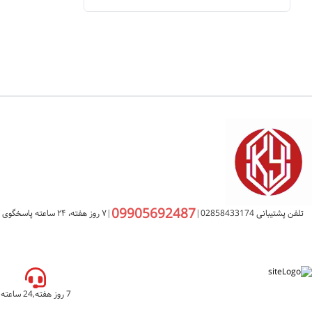
09905692487
تلفن پشتیبانی 02858433174
|
|
۷ روز هفته، ۲۴ ساعته پاسخگوی شما هستیم
7 روز هفته,24 ساعته