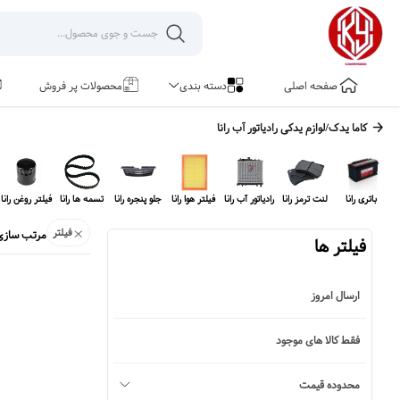
صفحه اصلی
دسته بندی
محصولات پر فروش
کاما یدک
/
لوازم یدکی
رادیاتور آب رانا
باتری رانا
لنت ترمز رانا
رادیاتور آب رانا
فیلتر هوا رانا
جلو پنجره رانا
تسمه ها رانا
فیلتر روغن رانا
فیلتر
مرتب سازی
فیلتر ها
ارسال امروز
فقط کالا های موجود
محدوده قیمت