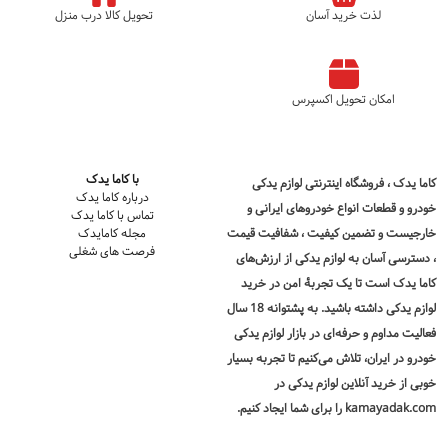
لذت خرید آسان
تحویل کالا درب منزل
امکان تحویل اکسپرس
با کاما یدک
کاما یدک
، فروشگاه اینترنتی لوازم یدکی
درباره کاما یدک
خودرو و قطعات انواع خودروهای ایرانی و
تماس با کاما یدک
خارجیست و تضمین کیفیت ، شفافیت قیمت
مجله کامایدک
فرصت های شغلی
، دسترسی آسان به لوازم یدکی از ارزش‌های
کاما یدک است تا یک تجربۀ امن در
خرید
لوازم یدکی
داشته باشید. به پشتوانه 18 سال
فعالیت مداوم و حرفه‌ای در بازار لوازم یدکی
خودرو در ایران، تلاش می‌کنیم تا تجربه بسیار
خوبی از خرید آنلاین لوازم یدکی در
kamayadak.com را برای شما ایجاد کنیم.