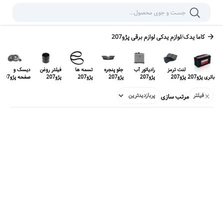
کاما یدک
/
لوازم یدکی
لوازم برقی پژو207
لنت ترمز
رادیاتور آب
جلو پنجره
تسمه ها
فیلتر روغن
دیسک و
باتری پژو207
پژو207
پژو207
پژو207
پژو207
پژو207
صفحه پژو207
فیلتر
مرتب سازی