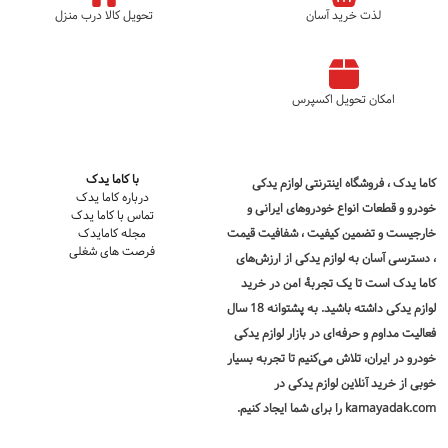
لذت خرید آسان
تحویل کالا درب منزل
امکان تحویل اکسپرس
با کاما یدک
کاما یدک
، فروشگاه اینترنتی لوازم یدکی
درباره کاما یدک
خودرو و قطعات انواع خودروهای ایرانی و
تماس با کاما یدک
خارجیست و تضمین کیفیت ، شفافیت قیمت
مجله کامایدک
فرصت های شغلی
، دسترسی آسان به لوازم یدکی از ارزش‌های
کاما یدک است تا یک تجربۀ امن در
خرید
لوازم یدکی
داشته باشید. به پشتوانه 18 سال
فعالیت مداوم و حرفه‌ای در بازار لوازم یدکی
خودرو در ایران، تلاش می‌کنیم تا تجربه بسیار
خوبی از خرید آنلاین لوازم یدکی در
kamayadak.com را برای شما ایجاد کنیم.