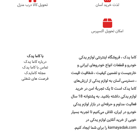
لذت خرید آسان
تحویل کالا درب منزل
امکان تحویل اکسپرس
با کاما یدک
کاما یدک
، فروشگاه اینترنتی لوازم یدکی
درباره کاما یدک
خودرو و قطعات انواع خودروهای ایرانی و
تماس با کاما یدک
خارجیست و تضمین کیفیت ، شفافیت قیمت
مجله کامایدک
فرصت های شغلی
، دسترسی آسان به لوازم یدکی از ارزش‌های
کاما یدک است تا یک تجربۀ امن در
خرید
لوازم یدکی
داشته باشید. به پشتوانه 18 سال
فعالیت مداوم و حرفه‌ای در بازار لوازم یدکی
خودرو در ایران، تلاش می‌کنیم تا تجربه بسیار
خوبی از خرید آنلاین لوازم یدکی در
kamayadak.com را برای شما ایجاد کنیم.