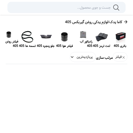
کاما یدک
/
لوازم یدکی
روغن گیربکس 405
رادیاتور آب
فیلتر روغن
باتری 405
لنت ترمز 405
405
فیلتر هوا 405
جلو پنجره 405
تسمه ها 405
405
فیلتر
مرتب سازی