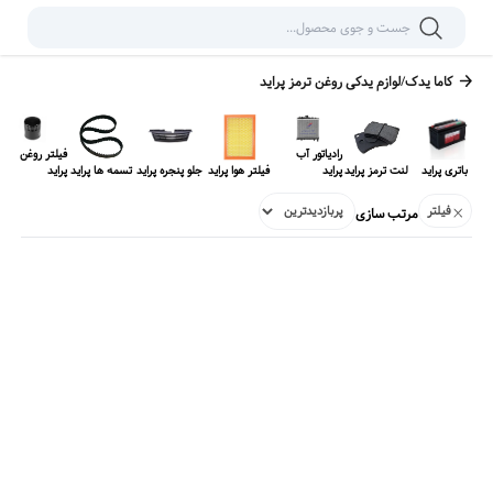
کاما یدک
/
لوازم یدکی
روغن ترمز پراید
رادیاتور آب
فیلتر روغن
باتری پراید
لنت ترمز پراید
پراید
فیلتر هوا پراید
جلو پنجره پراید
تسمه ها پراید
پراید
فیلتر
مرتب سازی