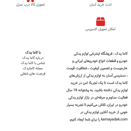
لذت خرید آسان
تحویل کالا درب منزل
امکان تحویل اکسپرس
با کاما یدک
کاما یدک
، فروشگاه اینترنتی لوازم یدکی
درباره کاما یدک
خودرو و قطعات انواع خودروهای ایرانی و
تماس با کاما یدک
خارجیست و تضمین کیفیت ، شفافیت قیمت
مجله کامایدک
فرصت های شغلی
، دسترسی آسان به لوازم یدکی از ارزش‌های
کاما یدک است تا یک تجربۀ امن در
خرید
لوازم یدکی
داشته باشید. به پشتوانه 18 سال
فعالیت مداوم و حرفه‌ای در بازار لوازم یدکی
خودرو در ایران، تلاش می‌کنیم تا تجربه بسیار
خوبی از خرید آنلاین لوازم یدکی در
kamayadak.com را برای شما ایجاد کنیم.