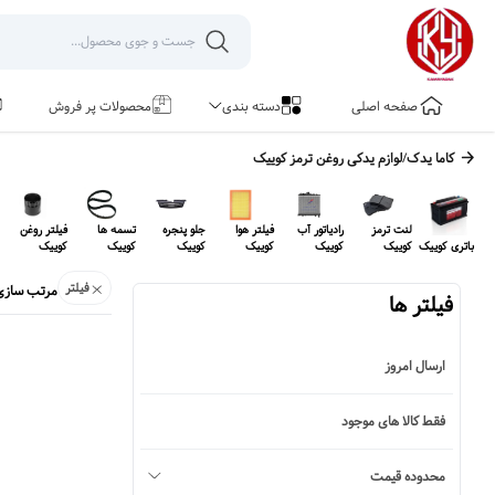
صفحه اصلی
دسته بندی
محصولات پر فروش
کاما یدک
/
لوازم یدکی
روغن ترمز کوییک
لنت ترمز
رادیاتور آب
فیلتر هوا
جلو پنجره
تسمه ها
فیلتر روغن
باتری کوییک
کوییک
کوییک
کوییک
کوییک
کوییک
کوییک
فیلتر
مرتب سازی
فیلتر ها
ارسال امروز
فقط کالا های موجود
محدوده قیمت