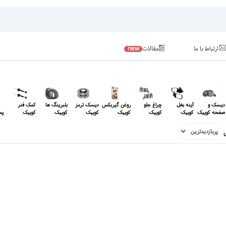
ارتباط با ما
مقالات
new
دیسک و
آینه بغل
چراغ جلو
روغن گیربکس
دیسک ترمز
بلبرینگ ها
کمک فنر
صفحه کوییک
کوییک
کوییک
کوییک
کوییک
کوییک
کوییک
پم