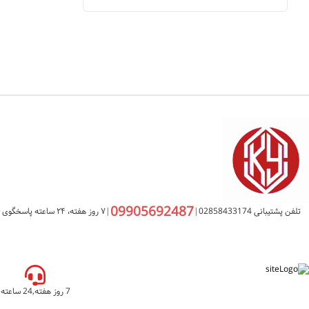
09905692487
تلفن پشتیبانی 02858433174
|
|
۷ روز هفته، ۲۴ ساعته پاسخگوی شما هستیم
7 روز هفته,24 ساعته