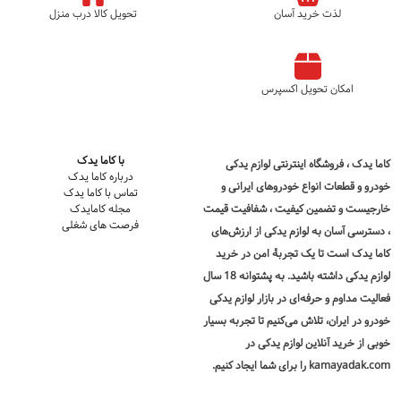
لذت خرید آسان
تحویل کالا درب منزل
امکان تحویل اکسپرس
با کاما یدک
کاما یدک
، فروشگاه اینترنتی لوازم یدکی
درباره کاما یدک
خودرو و قطعات انواع خودروهای ایرانی و
تماس با کاما یدک
خارجیست و تضمین کیفیت ، شفافیت قیمت
مجله کامایدک
فرصت های شغلی
، دسترسی آسان به لوازم یدکی از ارزش‌های
کاما یدک است تا یک تجربۀ امن در
خرید
لوازم یدکی
داشته باشید. به پشتوانه 18 سال
فعالیت مداوم و حرفه‌ای در بازار لوازم یدکی
خودرو در ایران، تلاش می‌کنیم تا تجربه بسیار
خوبی از خرید آنلاین لوازم یدکی در
kamayadak.com را برای شما ایجاد کنیم.