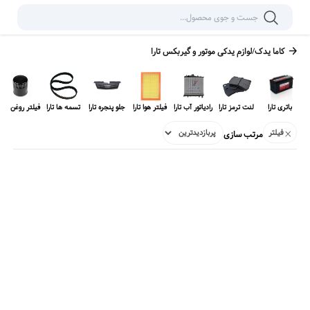
کاما یدک
/
لوازم یدکی
موتور و گیربکس تارا
باتری تارا
لنت ترمز تارا
رادیاتور آب تارا
فیلتر هوا تارا
جلو پنجره تارا
تسمه ها تارا
فیلتر روغن تارا
فیلتر
مرتب سازی