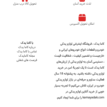
لذت خرید آسان
تحویل کالا درب منزل
امکان تحویل اکسپرس
با کاما یدک
کاما یدک
، فروشگاه اینترنتی لوازم یدکی
درباره کاما یدک
خودرو و قطعات انواع خودروهای ایرانی و
تماس با کاما یدک
خارجیست و تضمین کیفیت ، شفافیت قیمت
مجله کامایدک
فرصت های شغلی
، دسترسی آسان به لوازم یدکی از ارزش‌های
کاما یدک است تا یک تجربۀ امن در
خرید
لوازم یدکی
داشته باشید. به پشتوانه 18 سال
فعالیت مداوم و حرفه‌ای در بازار لوازم یدکی
خودرو در ایران، تلاش می‌کنیم تا تجربه بسیار
خوبی از خرید آنلاین لوازم یدکی در
kamayadak.com را برای شما ایجاد کنیم.