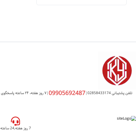
09905692487
تلفن پشتیبانی 02858433174
|
|
۷ روز هفته، ۲۴ ساعته پاسخگوی شما هستیم
7 روز هفته,24 ساعته