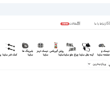
ارتباط با ما
مقالات
new
دیسک و
روغن گیربکس
دیسک ترمز
بلبرینگ ها
صفحه ساینا
آینه بغل ساینا
چراغ جلو ساینا
ساینا
ساینا
ساینا
کمک فنر ساینا
پ