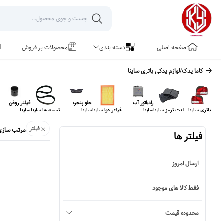
صفحه اصلی
دسته بندی
محصولات پر فروش
کاما یدک
/
لوازم یدکی
باتری ساینا
رادیاتور آب
جلو پنجره
فیلتر روغن
باتری ساینا
لنت ترمز ساینا
ساینا
فیلتر هوا ساینا
ساینا
تسمه ها ساینا
ساینا
فیلتر
مرتب سازی
فیلتر ها
ارسال امروز
فقط کالا های موجود
محدوده قیمت