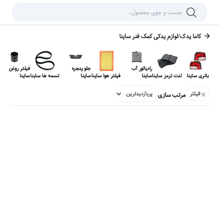
کاما یدک
/
لوازم یدکی
کمک فنر ساینا
رادیاتور آب
جلو پنجره
فیلتر روغن
باتری ساینا
لنت ترمز ساینا
ساینا
فیلتر هوا ساینا
ساینا
تسمه ها ساینا
ساینا
فیلتر
مرتب سازی