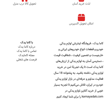
لذت خرید آسان
تحویل کالا درب منزل
امکان تحویل اکسپرس
با کاما یدک
کاما یدک
، فروشگاه اینترنتی لوازم یدکی
درباره کاما یدک
خودرو و قطعات انواع خودروهای ایرانی و
تماس با کاما یدک
خارجیست و تضمین کیفیت ، شفافیت قیمت
مجله کامایدک
فرصت های شغلی
، دسترسی آسان به لوازم یدکی از ارزش‌های
کاما یدک است تا یک تجربۀ امن در
خرید
لوازم یدکی
داشته باشید. به پشتوانه 18 سال
فعالیت مداوم و حرفه‌ای در بازار لوازم یدکی
خودرو در ایران، تلاش می‌کنیم تا تجربه بسیار
خوبی از خرید آنلاین لوازم یدکی در
kamayadak.com را برای شما ایجاد کنیم.