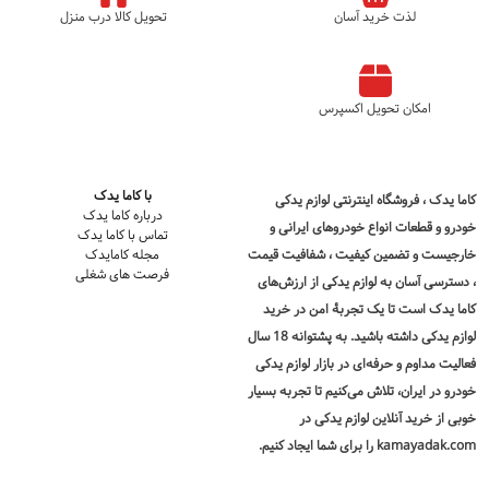
لذت خرید آسان
تحویل کالا درب منزل
امکان تحویل اکسپرس
با کاما یدک
کاما یدک
، فروشگاه اینترنتی لوازم یدکی
درباره کاما یدک
خودرو و قطعات انواع خودروهای ایرانی و
تماس با کاما یدک
خارجیست و تضمین کیفیت ، شفافیت قیمت
مجله کامایدک
فرصت های شغلی
، دسترسی آسان به لوازم یدکی از ارزش‌های
کاما یدک است تا یک تجربۀ امن در
خرید
لوازم یدکی
داشته باشید. به پشتوانه 18 سال
فعالیت مداوم و حرفه‌ای در بازار لوازم یدکی
خودرو در ایران، تلاش می‌کنیم تا تجربه بسیار
خوبی از خرید آنلاین لوازم یدکی در
kamayadak.com را برای شما ایجاد کنیم.