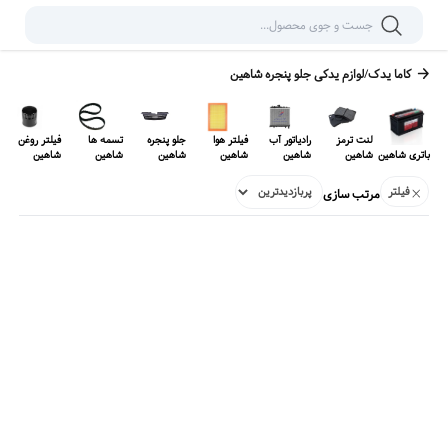
کاما یدک
/
لوازم یدکی
جلو پنجره شاهین
لنت ترمز
رادیاتور آب
فیلتر هوا
جلو پنجره
تسمه ها
فیلتر روغن
باتری شاهین
شاهین
شاهین
شاهین
شاهین
شاهین
شاهین
فیلتر
مرتب سازی