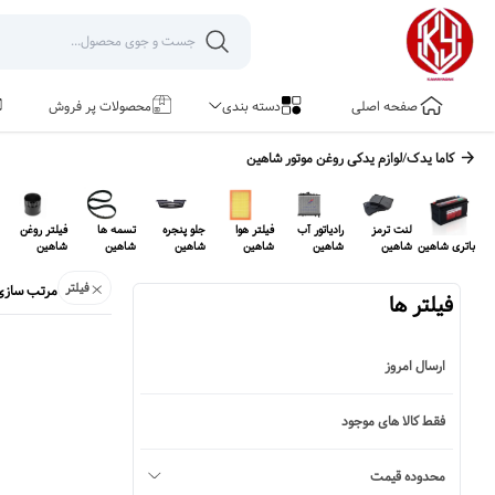
صفحه اصلی
دسته بندی
محصولات پر فروش
کاما یدک
/
لوازم یدکی
روغن موتور شاهین
لنت ترمز
رادیاتور آب
فیلتر هوا
جلو پنجره
تسمه ها
فیلتر روغن
باتری شاهین
شاهین
شاهین
شاهین
شاهین
شاهین
شاهین
فیلتر
مرتب سازی
فیلتر ها
ارسال امروز
فقط کالا های موجود
محدوده قیمت