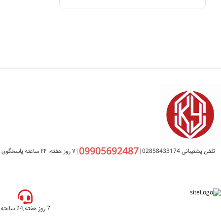
09905692487
تلفن پشتیبانی 02858433174
|
|
۷ روز هفته، ۲۴ ساعته پاسخگوی شما هستیم
7 روز هفته,24 ساعته