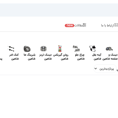
ارتباط با ما
مقالات
new
دیسک و
آینه بغل
چراغ جلو
روغن گیربکس
دیسک ترمز
بلبرینگ ها
کمک فنر
صفحه شاهین
شاهین
شاهین
شاهین
شاهین
شاهین
شاهین
پم