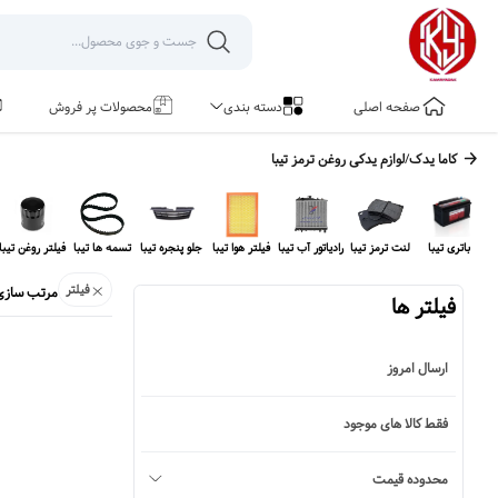
صفحه اصلی
دسته بندی
محصولات پر فروش
کاما یدک
/
لوازم یدکی
روغن ترمز تیبا
باتری تیبا
لنت ترمز تیبا
رادیاتور آب تیبا
فیلتر هوا تیبا
جلو پنجره تیبا
تسمه ها تیبا
فیلتر روغن تیبا
فیلتر
مرتب سازی
فیلتر ها
ارسال امروز
فقط کالا های موجود
محدوده قیمت