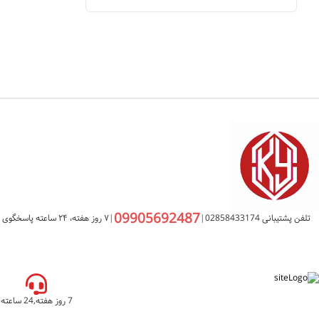
09905692487
تلفن پشتیبانی 02858433174
|
|
۷ روز هفته، ۲۴ ساعته پاسخگوی شما هستیم
7 روز هفته,24 ساعته