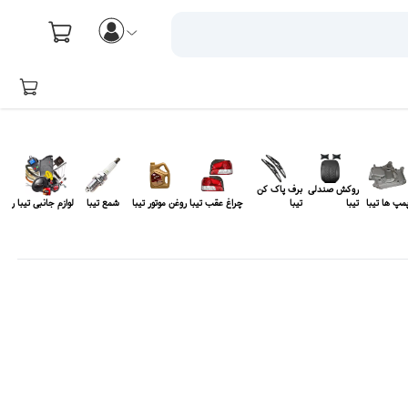
روکش صندلی
برف پاک کن
مپ ها تیبا
تیبا
تیبا
چراغ عقب تیبا
روغن موتور تیبا
شمع تیبا
لوازم جانبی تیبا
روغن