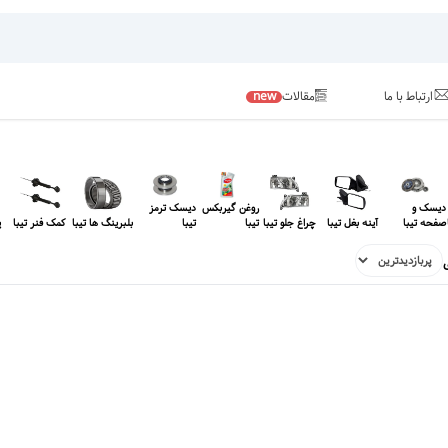
ارتباط با ما
مقالات
new
دیسک و
روغن گیربکس
دیسک ترمز
صفحه تیبا
آینه بغل تیبا
چراغ جلو تیبا
تیبا
تیبا
بلبرینگ ها تیبا
کمک فنر تیبا
پ