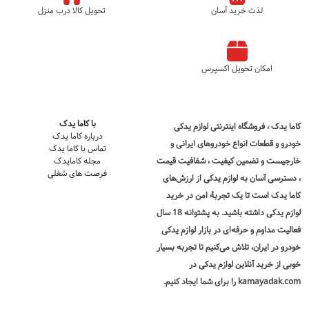
لذت خرید آسان
تحویل کالا درب منزل
امکان تحویل اکسپرس
با کاما یدک
کاما یدک
، فروشگاه اینترنتی لوازم یدکی
درباره کاما یدک
خودرو و قطعات انواع خودروهای ایرانی و
تماس با کاما یدک
خارجیست و تضمین کیفیت ، شفافیت قیمت
مجله کامایدک
فرصت های شغلی
، دسترسی آسان به لوازم یدکی از ارزش‌های
کاما یدک است تا یک تجربۀ امن در
خرید
لوازم یدکی
داشته باشید. به پشتوانه 18 سال
فعالیت مداوم و حرفه‌ای در بازار لوازم یدکی
خودرو در ایران، تلاش می‌کنیم تا تجربه بسیار
خوبی از خرید آنلاین لوازم یدکی در
kamayadak.com را برای شما ایجاد کنیم.